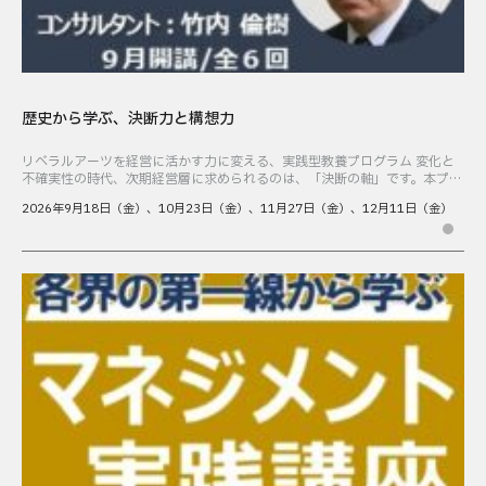
歴史から学ぶ、決断力と構想力
リベラルアーツを経営に活かす力に変える、実践型教養プログラム 変化と
不確実性の時代、次期経営層に求められるのは、「決断の軸」です。本プロ
グラムは、歴史や文化・思想を手がかりに、リーダーたちの意思決定や葛藤
2026年9月18日（金）、10月23日（金）、11月27日（金）、12月11日（金）
に学びながら、参 […]