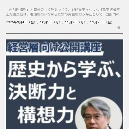
「自部門構想」と育成のしくみをつくり、戦略を実行へつなげる実践講座
上級管理職は、現場を担いながら経営の片翼を担う存在として、自部門の意
思決定と実行を通じて組織の成果をつくる役割を担っています。一方で現場
2026年9月4日（金）、10月5日（月）、11月2日（月）、12月25日（金）
では、「戦略はあ […]