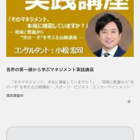
各界の第一線から学ぶマネジメント実践講座
「そのマネジメント、本当に機能していますか？」 ― 現場と教養から“次
の一手”を考える公開講座 ― スポーツ・ビジネス・エンターテインメントな
ど、各界の第一線で活躍する講師をゲストに迎え、リアルな現場に根ざした
現在調整中
マネジメ […]