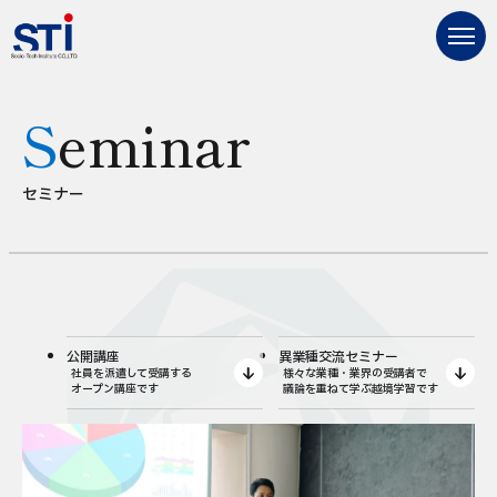
Seminar
セミナー
公開講座
異業種交流セミナー
社員を派遣して受講する
様々な業種・業界の受講者で
オープン講座です
議論を重ねて学ぶ越境学習です