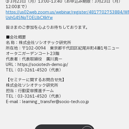
➂ 3月23日（月）13:00-13:40（お申込み期限：3月23日（月）
12:00まで）
https://us02web.zoom.us/webinar/register/4817702753884/
UshG4SNqTOELlbCXkYw
皆さまのご参加を心よりお待ちしております。
■会社概要
名 称：株式会社ソシオテック研究所
所在地：〒102-0094 東京都千代田区紀尾井町4番1号ニュー
オータニガーデンコート23階
代表者：代表取締役 廣川真一
URL：https://sociotech-demo.jp/
TEL：03-3261-4520（代表）
【セミナーに関するお問合せ先】
株式会社ソシオテック研究所
担当：行動変容推進チーム
TEL：03-3261-4520（代表）
E-mail：learning_transfer@socio-tech.co.jp